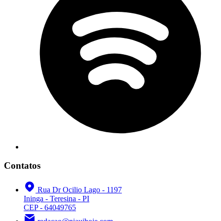
Contatos
Rua Dr Ocilio Lago - 1197
Ininga - Teresina - PI
CEP - 64049765