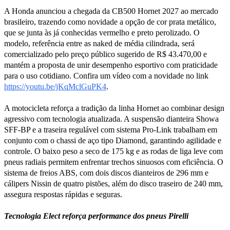
A Honda anunciou a chegada da CB500 Hornet 2027 ao mercado
brasileiro, trazendo como novidade a opção de cor prata metálico,
que se junta às já conhecidas vermelho e preto perolizado. O
modelo, referência entre as naked de média cilindrada, será
comercializado pelo preço público sugerido de R$ 43.470,00 e
mantém a proposta de unir desempenho esportivo com praticidade
para o uso cotidiano. Confira um vídeo com a novidade no link
https://youtu.be/jKqMclGuPK4
.
A motocicleta reforça a tradição da linha Hornet ao combinar design
agressivo com tecnologia atualizada. A suspensão dianteira Showa
SFF-BP e a traseira regulável com sistema Pro-Link trabalham em
conjunto com o chassi de aço tipo Diamond, garantindo agilidade e
controle. O baixo peso a seco de 175 kg e as rodas de liga leve com
pneus radiais permitem enfrentar trechos sinuosos com eficiência. O
sistema de freios ABS, com dois discos dianteiros de 296 mm e
cálipers Nissin de quatro pistões, além do disco traseiro de 240 mm,
assegura respostas rápidas e seguras.
Tecnologia Elect reforça performance dos pneus Pirelli