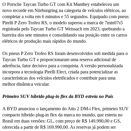
O Porsche Taycan Turbo GT com Kit Manthey estabeleceu um
novo recorde em Nürburgring na categoria de veículos elétricos, ao
completar a volta em 6 minutos e 55 segundos. Equipado com pneus
Pirelli P Zero Trofeo RS, o modelo superou a marca de 7min07s5
registrada pelo Taycan Turbo GT Weissach em 2023, quebrando a
barreira dos sete minutos e consolidando sua posição entre os carros
elétricos de produção mais rápidos do mundo.
Os pneus P Zero Trofeo RS foram desenvolvidos sob medida para o
Taycan Turbo GT e proporcionaram uma reserva adicional de
aderência, fator decisivo para a conquista. A versão personalizada
incorpora a tecnologia Pirelli Elect, criada para potencializar as
características dos veículos eletrificados e contribuir para uma
melhor dinâmica veicular.
Primeiro SUV híbrido plug-in flex da BYD estreia no País
A BYD anunciou o lançamento do Atto 2 DM-i Flex, primeiro SUV
compacto híbrido plug-in flex da marca no mundo, que estreia no
Brasil em duas versões: GL, com preço de R$ 149.990,00 e GS,
oferecida a partir de R$ 169.990,00. As reservas já podem ser