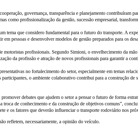
 cooperação, governança, transparência e planejamento contribuíram p
as como profissionalização da gestão, sucessão empresarial, transforma
um tema que considero fundamental para o futuro do transporte. A expe
estir em pessoas e desenvolver modelos de gestão preparados para os des
e motoristas profissionais. Segundo Simioni, o envelhecimento da mão 
zação da profissão e atração de novos profissionais para garantir a con
sentativas no fortalecimento do setor, especialmente em temas relaciona
 participantes, o ambiente colaborativo contribui para a construção de
promover debates que ajudem o setor a pensar o futuro de forma estraté
da troca de conhecimento e da construção de objetivos comuns”, conclu
rete e os fatores que deverão influenciar o transporte rodoviário nos pr
não refletem, necessariamente, a opinião do veículo.