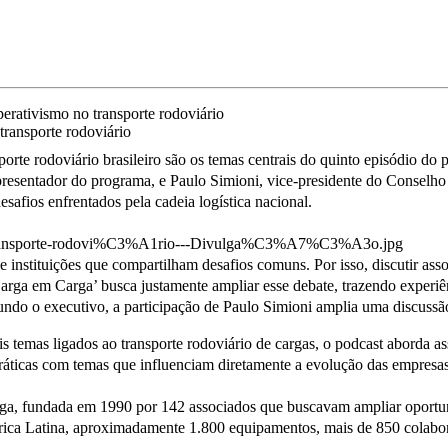
transporte rodoviário
orte rodoviário brasileiro são os temas centrais do quinto episódio do
apresentador do programa, e Paulo Simioni, vice-presidente do Conselh
safios enfrentados pela cadeia logística nacional.
 instituições que compartilham desafios comuns. Por isso, discutir asso
arga em Carga’ busca justamente ampliar esse debate, trazendo experiên
gundo o executivo, a participação de Paulo Simioni amplia uma discussã
is temas ligados ao transporte rodoviário de cargas, o podcast aborda a
ráticas com temas que influenciam diretamente a evolução das empresas 
carga, fundada em 1990 por 142 associados que buscavam ampliar oport
rica Latina, aproximadamente 1.800 equipamentos, mais de 850 colabora