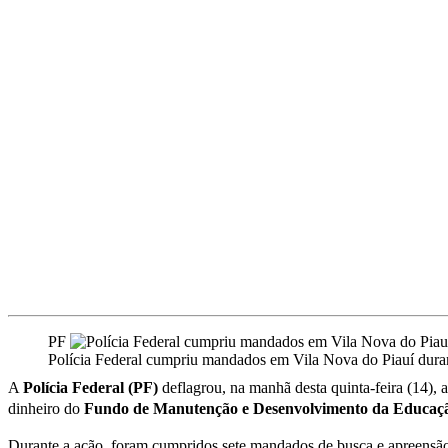
PF
Polícia Federal cumpriu mandados em Vila Nova do Piauí duran
A
Polícia Federal (PF)
deflagrou, na manhã desta quinta-feira (14), 
dinheiro do
Fundo de Manutenção e Desenvolvimento da Educação
Durante a ação, foram cumpridos sete mandados de busca e apreensão. 