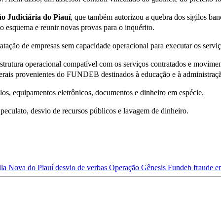
o Judiciária do Piauí
, que também autorizou a quebra dos sigilos bancá
do esquema e reunir novas provas para o inquérito.
ratação de empresas sem capacidade operacional para executar os serviç
trutura operacional compatível com os serviços contratados e moviment
federais provenientes do FUNDEB destinados à educação e à administraç
s, equipamentos eletrônicos, documentos e dinheiro em espécie.
 peculato, desvio de recursos públicos e lavagem de dinheiro.
ila Nova do Piauí
desvio de verbas
Operação Gênesis
Fundeb
fraude e