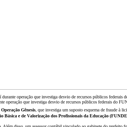
te operação que investiga desvio de recursos públicos federais do F
a
Operação Gênesis
, que investiga um suposto esquema de fraude à lici
 Básica e de Valorização dos Profissionais da Educação (FUND
Além disso, um assessor contábil vinculado ao gabinete do prefeito foi