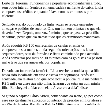
Leste de Teresina. Funcionários e populares acompanharam a tudo,
sem poder intervir. Sentada em uma cadeira na frente do caixa, Lídia
comprava os créditos enquanto falava com os criminosos por
telefone.
Segundo ela, do outro lado da linha vozes se revezavam entre
ameaças e pedidos de socorro. Ora, um homem orientava o que ela
deveria fazer. Depois, uma voz feminina, que se passava pela filha
da vítima, pedia que ela fizesse tudo que os criminosos mandavam.
Após adquirir R$ 150 em recargas de celular e rasgar os
comprovantes, a mulher, ainda seguindo orientações dos falsos
sequestradores, saiu da farmácia e ficou caminhando pela avenida.
Após conversar por mais de 30 minutos com os golpistas ela passou
mal e teve que ser amparada por populares.
De volta ao interior da farmácia, Lídia recebeu a notícia que a filha
havia sido localizada em casa e estava em segurança. Após ser
acalmada, ela relatou tudo que aconteceu à polícia. “Ele me pediram
R$ 5 mil e eu disse que não tinha; falaram que estavam com minha
filha. Eu cheguei a falar com ela... A voz era a dela”, disse.
Segundo o capitão Fábio Abreu, comandante da Rone, golpes como
esse são geralmente aplicados do interior de presídio em Fortaleza e
no Rio de Janeiro. Por dia, a Polícia Militar atende a uma média de