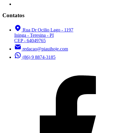
Contatos
Rua Dr Ocilio Lago - 1197
Ininga - Teresina - PI
CEP - 64049765
redacao@piauihoje.com
(86) 9 8874-3185