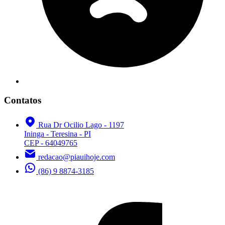
Contatos
Rua Dr Ocilio Lago - 1197
Ininga - Teresina - PI
CEP - 64049765
redacao@piauihoje.com
(86) 9 8874-3185