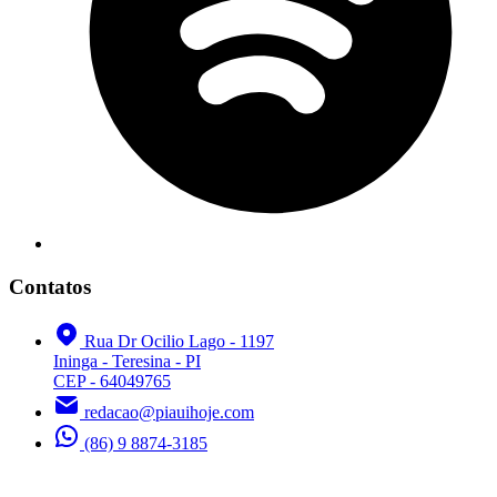
Contatos
Rua Dr Ocilio Lago - 1197
Ininga - Teresina - PI
CEP - 64049765
redacao@piauihoje.com
(86) 9 8874-3185