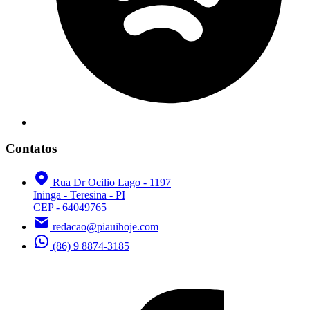
Contatos
Rua Dr Ocilio Lago - 1197
Ininga - Teresina - PI
CEP - 64049765
redacao@piauihoje.com
(86) 9 8874-3185