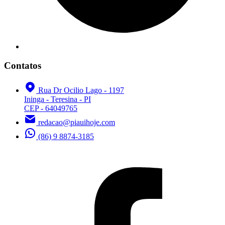
Contatos
Rua Dr Ocilio Lago - 1197
Ininga - Teresina - PI
CEP - 64049765
redacao@piauihoje.com
(86) 9 8874-3185