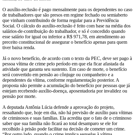
O auxílio-reclusão é pago mensalmente para os dependentes no caso
de trabalhadores que são presos em regime fechado ou semiaberto
que vinham contribuindo de forma regular para a Previdência
Social. O cálculo do auxílio-reclusão é feito com base na média dos
salários-de-contribuição do trabalhador, e só é concedido quando
esse salário for igual ou inferior a R$ 971,78, em atendimento ao
preceito constitucional de assegurar o benefício apenas para quem
tiver baixa renda.
Já o novo benefício, de acordo com o texto da PEC, deve ser pago à
pessoa vítima de crime pelo período em que ela ficar afastada da
atividade que garanta seu sustento. Em caso de morte, o benefício
será convertido em pensão ao cônjuge ou companheiro e a
dependentes da vítima, conforme regulamentação posterior. A
proposta não permite a acumulação do benefício por pessoas que já
estejam recebendo auxílio-doença, aposentadoria por invalidez ou
pensão por morte.
A deputada Antônia Lúcia defende a aprovação do projeto,
ressaltando que, hoje em dia, não há previsão de auxílio para vítimas
de criminosos e suas famílias. Ela acredita que o fato de o criminoso
saber que sua família não ficará ao total desamparo se ele for
recolhido à prisão pode facilitar na decisão de cometer um crime.
“Por outro lado, quando o crime implica sequelas à vítima,