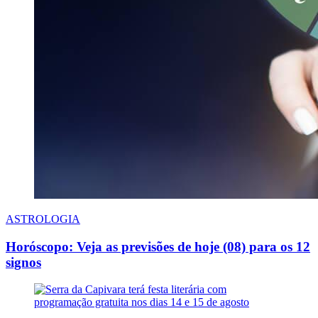
ASTROLOGIA
Horóscopo: Veja as previsões de hoje (08) para os 12
signos