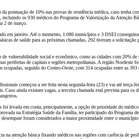
o da pontuação de 10% nas provas de residência médica, caso tenha conc
s, incluindo os 930 médicos do Programa de Valorização da Atenção Bá
ia 2 de março.
nçado em janeiro. Até o momento, 1.086 municípios e 3 DSEI conseguira
ásicas de saúde para as próximas chamadas, 292 tiveram a solicitação 
rio de vulnerabilidade social e econômico, como as cidades com 20% d
as periferias de capitais e regiões metropolitanas. A região Nordeste fo
am ocupadas, seguido do Centro-Oeste, com 314 ocupadas entre as 393 
sionais começou a ser feita nesta segunda-feira (23) e vai até terça-fei
is. Caso ainda existam vagas, a terceira chamada está prevista para os 
rangeiros.
foi levada em conta, principalmente, a opção de prioridade do médico no
rovada na Estratégia Saúde da Família, ter participado do Programa d
esempate foram considerados a maior proximidade entre o município de
a atenção básica fixando médicos nas regiões com carência de profi