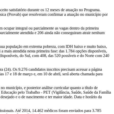
eito satisfatório durante os 12 meses de atuação no Programa.
sica (Provab) que resolveram confirmar a atuação no município por
m ocupar integral ou parcialmente as vagas dentro da primeira
parcialmente atendida e 206 ainda não conseguiram atrair nenhum
e sua população em extrema pobreza, com IDH baixo e muito baixo,
i a mais atendida nesta primeira fase: das 1.784 opções disponíveis,
disponíveis, do Sul, com 408, das 520 possíveis e do Norte com 240
ra (24). Os 9.276 candidatos inscritos precisam acessar a página
dias 17 e 18 de março e, em 10 de abril, será aberta chamada para
 município, e posterior análise curricular quanto a título de
e Educação pelo Trabalho - PET (Vigilância, Saúde, Saúde da Família
sejado e o de nascimento e ter maior idade. Data e horário da
ssionais. Até 2014, 14.462 médicos foram enviados para 3.785