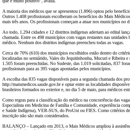
que é muito positivo”, avalia.
A maioria dos médicos que se apresentou (1.896) optou pelo benefíci
Outros 1.408 profissionais escolheram os benefícios do Mais Médico
mais três anos. Os profissionais começam a atuar nos municípios no d
Ao todo, 1.294 cidades e 12 distritos indígenas aderiam ao edital la
chamada. Entre os 498 municípios com vagas restantes nas unidades b
médico. Nenhum dos distritos indígenas preencheu todas as vagas.
Cerca de 70% (610) dos municípios escolhidos estão dentro do crité
localizadas no semiárido, Vales do Jequitinhonha, Mucuri e Ribeira e n
1.505 foram preenchidas. No Sudeste, das 1.019 solicitadas, 837 for
profissionais para as 395 vagas apontadas pelos municípios.
A escolha das 835 vagas disponíveis para a segunda chamada dos profis
http://maismedicos.saude.gov.br e optar entre as localidades disponíve
brasileiros formados no exterior e, no dia 5 de maio, para médicos est
Como regras para a classificação do médico na concorrência das vagas 
Especialista em Medicina de Família e Comunidade, experiência comp
e Saúde Indígena), VER-SUS, do ProUni ou FIES. Como critérios de d
inscrição não são mais considerados.
BALANÇO – Lançado em 2013, o Mais Médicos ampliou à assistência n