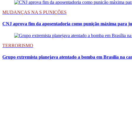
MUDANÇAS NA S PUNIÇÕES
CNJ aprova fim da aposentadoria como punição máxima para ju
TERRORISMO
Grupo extremista planejava atentado a bomba em Brasília na ca