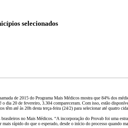
cípios selecionados
chamada de 2015 do Programa Mais Médicos mostra que 84% dos médico
até o dia 20 de fevereiro, 3.304 compareceram. Com isso, estão dispon
os têm até às 20h desta terça-feira (24/2) para selecionar até quatro cid
 brasileiros no Mais Médicos. “A incorporação do Provab foi uma estra
 mais rápido do que o esperado, desde o início do processo quando mai