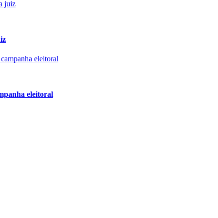
iz
mpanha eleitoral