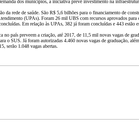
demanda dos municípios, a iniciativa prevê investimento na infraestrutur
ansão da rede de saúde. São R$ 5,6 bilhões para o financiamento de con
 Atendimento (UPAs). Foram 26 mil UBS com recursos aprovados para c
oncluídas. Em relação às UPAs, 382 já foram concluídas e 443 estão e
ca no país preveem a criação, até 2017, de 11,5 mil novas vagas de gr
s para o SUS. Já foram autorizadas 4.460 novas vagas de graduação, alé
15, serão 1.048 vagas abertas.