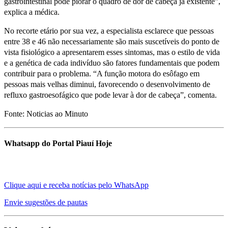
gastrointestinal pode piorar o quadro de dor de cabeça já existente”,
explica a médica.
No recorte etário por sua vez, a especialista esclarece que pessoas
entre 38 e 46 não necessariamente são mais suscetíveis do ponto de
vista fisiológico a apresentarem esses sintomas, mas o estilo de vida
e a genética de cada indivíduo são fatores fundamentais que podem
contribuir para o problema. “A função motora do esôfago em
pessoas mais velhas diminui, favorecendo o desenvolvimento de
refluxo gastroesofágico que pode levar à dor de cabeça”, comenta.
Fonte: Noticias ao Minuto
Whatsapp do Portal Piauí Hoje
Clique aqui e receba notícias pelo WhatsApp
Envie sugestões de pautas