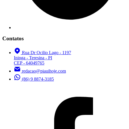
Contatos
Rua Dr Ocilio Lago - 1197
Ininga - Teresina - PI
CEP - 64049765
redacao@piauihoje.com
(86) 9 8874-3185