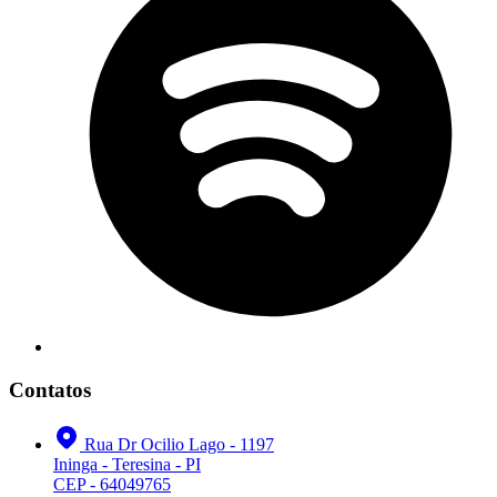
Contatos
Rua Dr Ocilio Lago - 1197
Ininga - Teresina - PI
CEP - 64049765