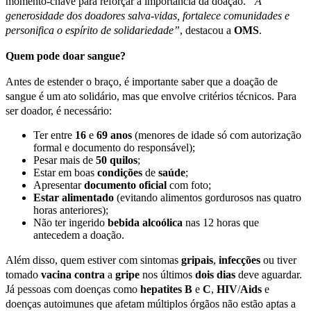
momento-chave para reforçar a importância da doação.
“A
generosidade dos doadores salva-vidas, fortalece comunidades e
personifica o espírito de solidariedade”
, destacou a
OMS
.
Quem pode doar sangue?
Antes de estender o braço, é importante saber que a doação de
sangue é um ato solidário, mas que envolve critérios técnicos. Para
ser doador, é necessário:
Ter entre
16
e
69
anos
(menores de idade só com autorização
formal e documento do responsável);
Pesar mais de
50
quilos
;
Estar em boas
condições
de
saúde
;
Apresentar
documento
oficial
com foto;
Estar
alimentado
(evitando alimentos gordurosos nas quatro
horas anteriores);
Não ter ingerido
bebida
alcoólica
nas 12 horas que
antecedem a doação.
Além disso, quem estiver com sintomas
gripais
,
infecções
ou tiver
tomado
vacina
contra
a
gripe
nos últimos
dois
dias
deve aguardar.
Já pessoas com doenças como
hepatites
B
e
C
,
HIV
/
Aids
e
doenças autoimunes que afetam múltiplos órgãos não estão aptas a