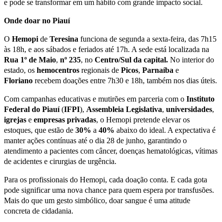
e pode se transformar em um hábito com grande impacto social.
Onde doar no Piauí
O
Hemopi
de
Teresina
funciona de segunda a sexta-feira, das 7h15
às 18h, e aos sábados e feriados até 17h. A sede está localizada na
Rua 1º de Maio
,
nº 235
, no
Centro/Sul da capital.
No interior do
estado, os
hemocentros
regionais de
Picos
,
Parnaíba
e
Floriano
recebem doações entre 7h30 e 18h, também nos dias úteis.
Com campanhas educativas e mutirões em parceria com o
Instituto
Federal do Piauí
(
IFPI
),
Assembleia
Legislativa
,
universidades
,
igrejas
e
empresas
privadas
, o Hemopi pretende elevar os
estoques, que estão de
30
%
a
40
%
abaixo do ideal. A expectativa é
manter ações contínuas até o dia 28 de junho, garantindo o
atendimento a pacientes com câncer, doenças hematológicas, vítimas
de acidentes e cirurgias de urgência.
Para os profissionais do Hemopi, cada doação conta. E cada gota
pode significar uma nova chance para quem espera por transfusões.
Mais do que um gesto simbólico, doar sangue é uma atitude
concreta de cidadania.