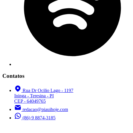
Contatos
Rua Dr Ocilio Lago - 1197
Ininga - Teresina - PI
CEP - 64049765
redacao@piauihoje.com
(86) 9 8874-3185