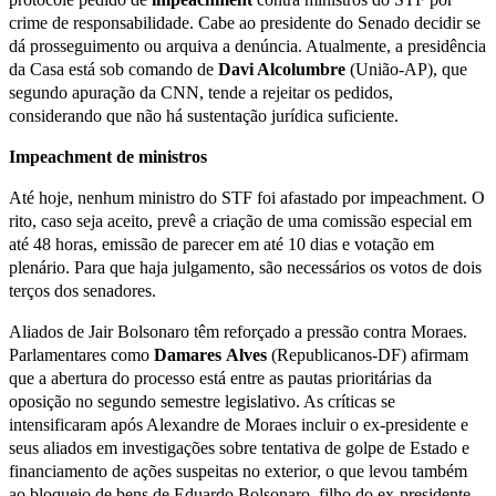
crime de responsabilidade. Cabe ao presidente do Senado decidir se
dá prosseguimento ou arquiva a denúncia. Atualmente, a presidência
da Casa está sob comando de
Davi Alcolumbre
(União-AP), que
segundo apuração da CNN, tende a rejeitar os pedidos,
considerando que não há sustentação jurídica suficiente.
Impeachment de ministros
Até hoje, nenhum ministro do STF foi afastado por impeachment. O
rito, caso seja aceito, prevê a criação de uma comissão especial em
até 48 horas, emissão de parecer em até 10 dias e votação em
plenário. Para que haja julgamento, são necessários os votos de dois
terços dos senadores.
Aliados de Jair Bolsonaro têm reforçado a pressão contra Moraes.
Parlamentares como
Damares
Alves
(Republicanos-DF) afirmam
que a abertura do processo está entre as pautas prioritárias da
oposição no segundo semestre legislativo. As críticas se
intensificaram após Alexandre de Moraes incluir o ex-presidente e
seus aliados em investigações sobre tentativa de golpe de Estado e
financiamento de ações suspeitas no exterior, o que levou também
ao bloqueio de bens de Eduardo Bolsonaro, filho do ex-presidente.