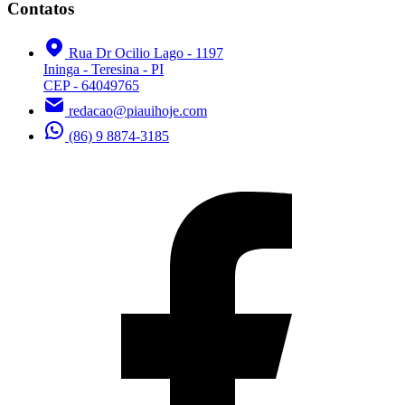
Contatos
Rua Dr Ocilio Lago - 1197
Ininga - Teresina - PI
CEP - 64049765
redacao@piauihoje.com
(86) 9 8874-3185