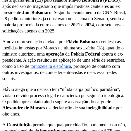
nesta quarta-feira (23) pelo senador
Flávio
Bolsonaro
(
PL
-
RJ
),
após decisão do magistrado que impôs medidas cautelares ao ex-
presidente
Jair
Bolsonaro
. Segundo levantamento da CNN Brasil,
28 pedidos anteriores já constavam no sistema do Senado, sendo a
maioria protocolada entre os anos de
2021
e
2024
, com sete novas
solicitações apenas em 2025.
A nova representação enviada por
Flávio Bolsonaro
contesta as
medidas impostas por Moraes na última sexta-feira (18), quando o
ministro autorizou uma
operação
da
Polícia
Federal
contra o ex-
presidente. A ação resultou na aplicação de uma série de restrições,
como o uso de
tornozeleira eletrônica
, proibição de contato com
outros investigados, de conceder entrevistas e de acessar redes
sociais.
Flávio alega que a decisão tem “nítida carga político-partidária”,
viola o devido processo legal e caracteriza perseguição ideológica.
O pedido apresentado ainda sugere a
cassação
do cargo de
Alexandre
de
Moraes
e a declaração de sua
inelegibilidade
por
oito anos.
A
Constituição
permite que qualquer cidadão, parlamentar ou não,
protocole pedido de
impeachment
contra ministros do STF por