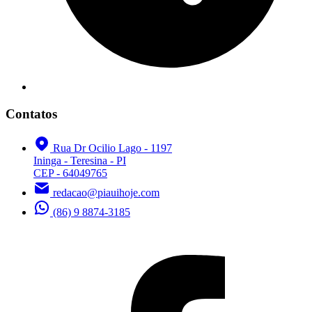
Contatos
Rua Dr Ocilio Lago - 1197
Ininga - Teresina - PI
CEP - 64049765
redacao@piauihoje.com
(86) 9 8874-3185