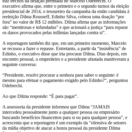
traz trechos da delação premiada de Marcelo Odebrecht. O
executivo afirma que, entre o primeiro e o segundo turnos da eleição
presidencial de 2014, o tesoureiro da campanha da então candidata à
reeleição Dilma Rousseff, Edinho Silva, cobrou uma doação “por
fora” no valor de R$ 12 milhões. Dilma afirma que as informações
são “mentirosas e infundadas” e que acionará a justiça “para reparar
os danos provocados pelas infâmias lançadas contra si”.
A reportagem também diz que, em um primeiro momento, Marcelo
se recusou a fazer o repasse. Entretanto, a partir da “insistência” de
Edinho, o executivo disse que iria procurar Dilma. Dias depois, em
encontro pessoal, o empreiteiro e a presidente afastada mantiveram a
seguinte conversa:
“Presidente, resolvi procurar a senhora para saber o seguinte: é
mesmo para efetuar o pagamento exigido pelo Edinho?”, perguntou
Odebrecht.
Ao que Dilma responde: “É para pagar”.
A assessoria da presidente informou que Dilma “JAMAIS
intercedeu pessoalmente junto a qualquer pessoa ou empresário
buscando benefícios financeiros para si ou para qualquer pessoa”, e
acrescenta que a reportagem é um exemplo da “ofensiva de setores
da mídia objetivo de atacar a honra pessoal da presidente Dilma