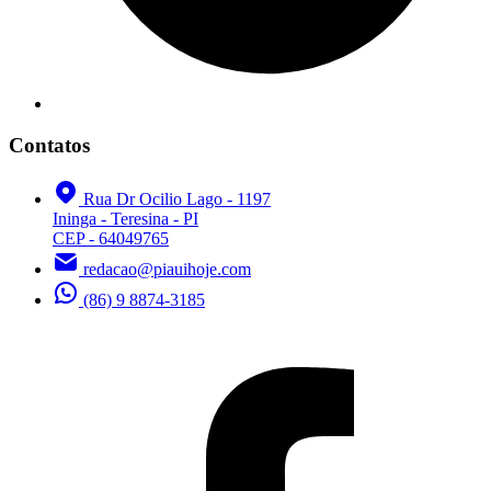
Contatos
Rua Dr Ocilio Lago - 1197
Ininga - Teresina - PI
CEP - 64049765
redacao@piauihoje.com
(86) 9 8874-3185