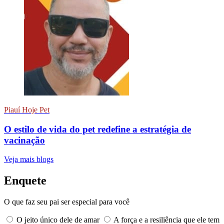
Piauí Hoje Pet
O estilo de vida do pet redefine a estratégia de
vacinação
Veja mais blogs
Enquete
O que faz seu pai ser especial para você
O jeito único dele de amar
A força e a resiliência que ele tem