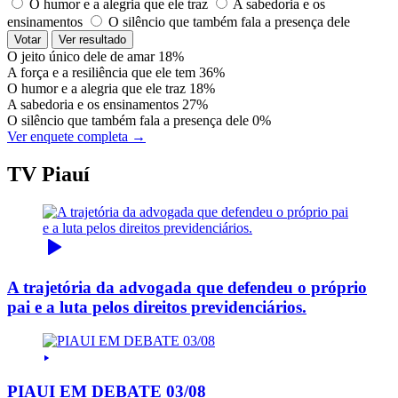
O humor e a alegria que ele traz
A sabedoria e os
ensinamentos
O silêncio que também fala a presença dele
Votar
Ver resultado
O jeito único dele de amar
18%
A força e a resiliência que ele tem
36%
O humor e a alegria que ele traz
18%
A sabedoria e os ensinamentos
27%
O silêncio que também fala a presença dele
0%
Ver enquete completa →
TV Piauí
A trajetória da advogada que defendeu o próprio
pai e a luta pelos direitos previdenciários.
PIAUI EM DEBATE 03/08