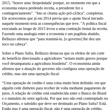
2015, “houve uma 'despedalada' porque, no momento em que a
economia estava perdendo receita, a presidente fez o
contingenciamento". "Isto se chama ação pró-cíclica”, completou.
Ele acrescentou que já em 2014 previa que o ajuste fiscal iniciado
naquele momento teria as consequências que teve. "A política fiscal
executada ao longo de 2015 levou a uma contração brutal da receita.
Fazendo uma analogia entre a economia e um pugilista abatido,
Belluzzo afirmou que “para reanimá-lo, [o governo] lhe deu um
soco na cabeça".
Sobre o Plano Safra, Belluzzo destacou que os efeitos de um corte
do benefício direcionado a agricultores “seriam muito graves porque
você desampararia a agricultura brasileira”. O economista ainda
afirmou que a atuação do governo não configura uma operação de
crédito, mas sim uma operação fiscal.
“Uma operação de credito é uma coisa muito bem definida: em que
alguém cede dinheiro para receber de volta mediante pagamento de
juros. A relação de crédito está estabelecida entre o Banco do Brasil
e o mutuário do setor agrícola. Por que isso não está contemplado no
Orçamento, o subsídio que deve ser destinado ao Plano Safra? Está.
Então isso é uma operação fiscal, não é uma operação de crédito,