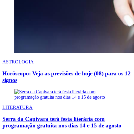
ASTROLOGIA
Horóscopo: Veja as previsões de hoje (08) para os 12
signos
LITERATURA
Serra da Capivara terá festa literária com
programação gratuita nos dias 14 e 15 de agosto