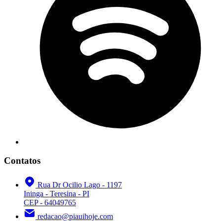
Contatos
Rua Dr Ocilio Lago - 1197
Ininga - Teresina - PI
CEP - 64049765
redacao@piauihoje.com