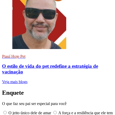
Piauí Hoje Pet
O estilo de vida do pet redefine a estratégia de
vacinação
Veja mais blogs
Enquete
O que faz seu pai ser especial para você
O jeito único dele de amar
A força e a resiliência que ele tem