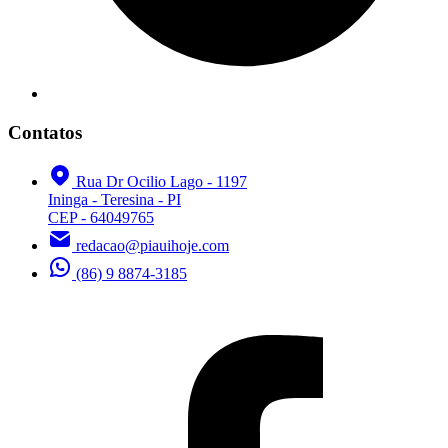
Contatos
Rua Dr Ocilio Lago - 1197
Ininga - Teresina - PI
CEP - 64049765
redacao@piauihoje.com
(86) 9 8874-3185