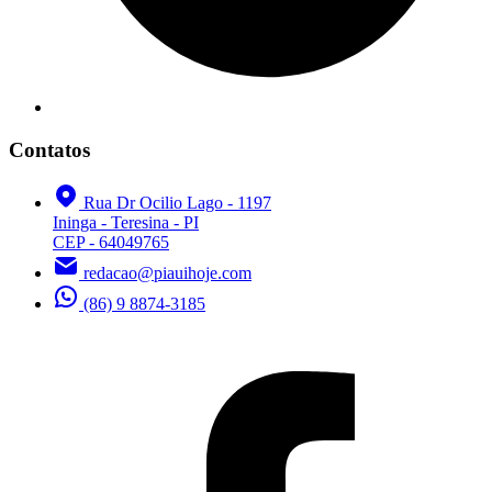
Contatos
Rua Dr Ocilio Lago - 1197
Ininga - Teresina - PI
CEP - 64049765
redacao@piauihoje.com
(86) 9 8874-3185