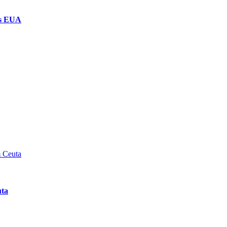
os EUA
uta