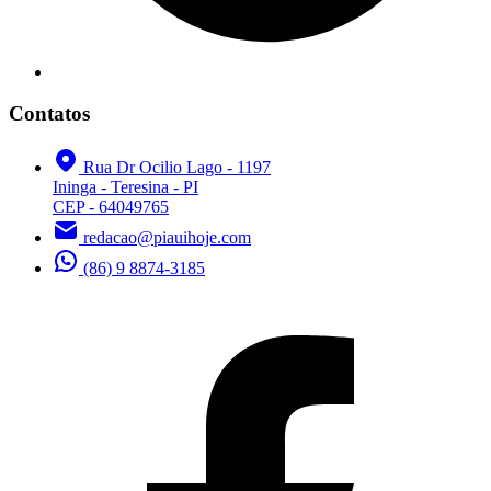
Contatos
Rua Dr Ocilio Lago - 1197
Ininga - Teresina - PI
CEP - 64049765
redacao@piauihoje.com
(86) 9 8874-3185