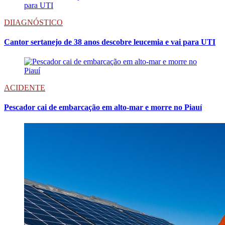
DIIAGNÓSTICO
Cantor sertanejo de 38 anos descobre leucemia e vai para UTI
ACIDENTE
Pescador cai de embarcação em alto-mar e morre no Piauí