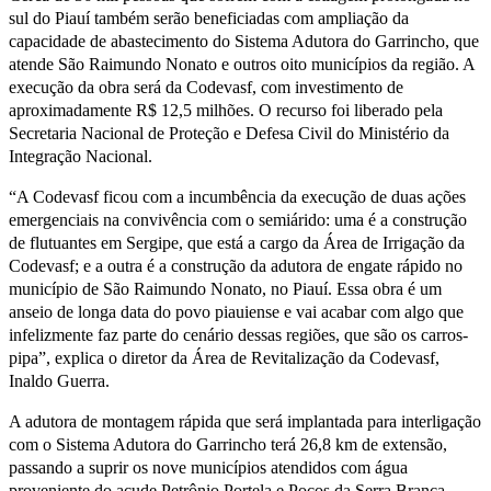
sul do Piauí também serão beneficiadas com ampliação da
capacidade de abastecimento do Sistema Adutora do Garrincho, que
atende São Raimundo Nonato e outros oito municípios da região. A
execução da obra será da Codevasf, com investimento de
aproximadamente R$ 12,5 milhões. O recurso foi liberado pela
Secretaria Nacional de Proteção e Defesa Civil do Ministério da
Integração Nacional.
“A Codevasf ficou com a incumbência da execução de duas ações
emergenciais na convivência com o semiárido: uma é a construção
de flutuantes em Sergipe, que está a cargo da Área de Irrigação da
Codevasf; e a outra é a construção da adutora de engate rápido no
município de São Raimundo Nonato, no Piauí. Essa obra é um
anseio de longa data do povo piauiense e vai acabar com algo que
infelizmente faz parte do cenário dessas regiões, que são os carros-
pipa”, explica o diretor da Área de Revitalização da Codevasf,
Inaldo Guerra.
A adutora de montagem rápida que será implantada para interligação
com o Sistema Adutora do Garrincho terá 26,8 km de extensão,
passando a suprir os nove municípios atendidos com água
proveniente do açude Petrônio Portela e Poços da Serra Branca,