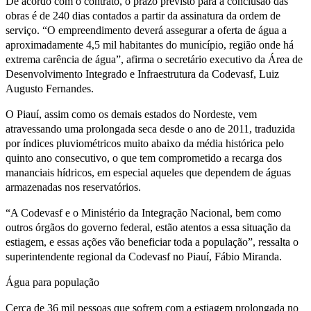
De acordo com o contrato, o prazo previsto para a conclusão das
obras é de 240 dias contados a partir da assinatura da ordem de
serviço. “O empreendimento deverá assegurar a oferta de água a
aproximadamente 4,5 mil habitantes do município, região onde há
extrema carência de água”, afirma o secretário executivo da Área de
Desenvolvimento Integrado e Infraestrutura da Codevasf, Luiz
Augusto Fernandes.
O Piauí, assim como os demais estados do Nordeste, vem
atravessando uma prolongada seca desde o ano de 2011, traduzida
por índices pluviométricos muito abaixo da média histórica pelo
quinto ano consecutivo, o que tem comprometido a recarga dos
mananciais hídricos, em especial aqueles que dependem de águas
armazenadas nos reservatórios.
“A Codevasf e o Ministério da Integração Nacional, bem como
outros órgãos do governo federal, estão atentos a essa situação da
estiagem, e essas ações vão beneficiar toda a população”, ressalta o
superintendente regional da Codevasf no Piauí, Fábio Miranda.
Água para população
Cerca de 36 mil pessoas que sofrem com a estiagem prolongada no