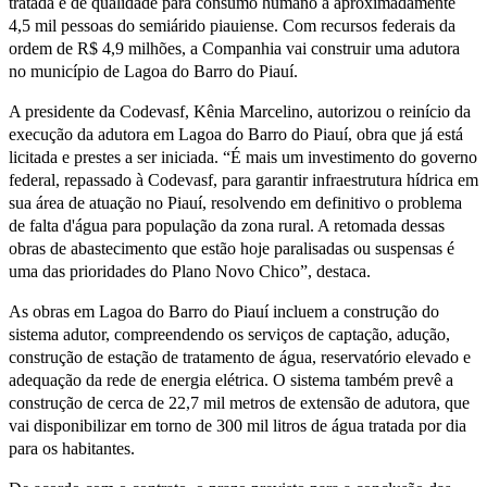
tratada e de qualidade para consumo humano a aproximadamente
4,5 mil pessoas do semiárido piauiense. Com recursos federais da
ordem de R$ 4,9 milhões, a Companhia vai construir uma adutora
no município de Lagoa do Barro do Piauí.
A presidente da Codevasf, Kênia Marcelino, autorizou o reinício da
execução da adutora em Lagoa do Barro do Piauí, obra que já está
licitada e prestes a ser iniciada. “É mais um investimento do governo
federal, repassado à Codevasf, para garantir infraestrutura hídrica em
sua área de atuação no Piauí, resolvendo em definitivo o problema
de falta d'água para população da zona rural. A retomada dessas
obras de abastecimento que estão hoje paralisadas ou suspensas é
uma das prioridades do Plano Novo Chico”, destaca.
As obras em Lagoa do Barro do Piauí incluem a construção do
sistema adutor, compreendendo os serviços de captação, adução,
construção de estação de tratamento de água, reservatório elevado e
adequação da rede de energia elétrica. O sistema também prevê a
construção de cerca de 22,7 mil metros de extensão de adutora, que
vai disponibilizar em torno de 300 mil litros de água tratada por dia
para os habitantes.