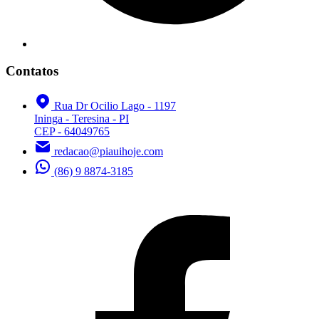
Contatos
Rua Dr Ocilio Lago - 1197
Ininga - Teresina - PI
CEP - 64049765
redacao@piauihoje.com
(86) 9 8874-3185