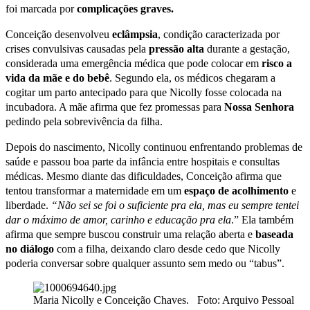
foi marcada por
complicações graves.
Conceição desenvolveu
eclâmpsia
, condição caracterizada por
crises convulsivas causadas pela
pressão alta
durante a gestação,
considerada uma emergência médica que pode colocar em
risco a
vida da mãe e do bebê
. Segundo ela, os médicos chegaram a
cogitar um parto antecipado para que Nicolly fosse colocada na
incubadora. A mãe afirma que fez promessas para
Nossa Senhora
pedindo pela sobrevivência da filha.
Depois do nascimento, Nicolly continuou enfrentando problemas de
saúde e passou boa parte da infância entre hospitais e consultas
médicas. Mesmo diante das dificuldades, Conceição afirma que
tentou transformar a maternidade em um
espaço de acolhimento
e
liberdade.
“Não sei se foi o suficiente pra ela, mas eu sempre tentei
dar o máximo de amor, carinho e educação pra ela
.” Ela também
afirma que sempre buscou construir uma relação aberta e
baseada
no diálogo
com a filha, deixando claro desde cedo que Nicolly
poderia conversar sobre qualquer assunto sem medo ou “tabus”.
Maria Nicolly e Conceição Chaves. Foto: Arquivo Pessoal