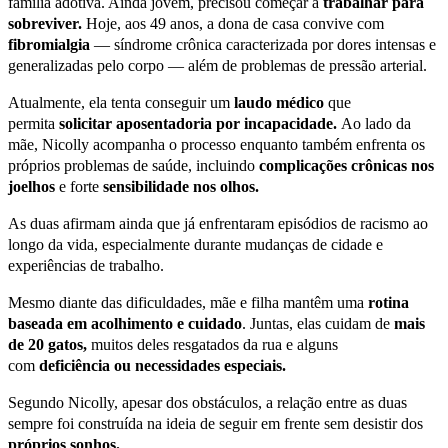
família adotiva. Ainda jovem, precisou começar a
trabalhar para
sobreviver.
Hoje, aos 49 anos, a dona de casa convive com
fibromialgia
— síndrome crônica caracterizada por dores intensas e
generalizadas pelo corpo — além de problemas de pressão arterial.
Atualmente, ela tenta conseguir um
laudo médico
que
permita
solicitar aposentadoria por incapacidade.
Ao lado da
mãe, Nicolly acompanha o processo enquanto também enfrenta os
próprios problemas de saúde, incluindo
complicações crônicas nos
joelhos
e forte
sensibilidade nos olhos.
As duas afirmam ainda que já enfrentaram episódios de racismo ao
longo da vida, especialmente durante mudanças de cidade e
experiências de trabalho.
Mesmo diante das dificuldades, mãe e filha mantêm uma
rotina
baseada em acolhimento e cuidado
. Juntas, elas cuidam de
mais
de 20 gatos,
muitos deles resgatados da rua e alguns
com
deficiência ou necessidades especiais.
Segundo Nicolly, apesar dos obstáculos, a relação entre as duas
sempre foi construída na ideia de seguir em frente sem desistir dos
próprios sonhos.