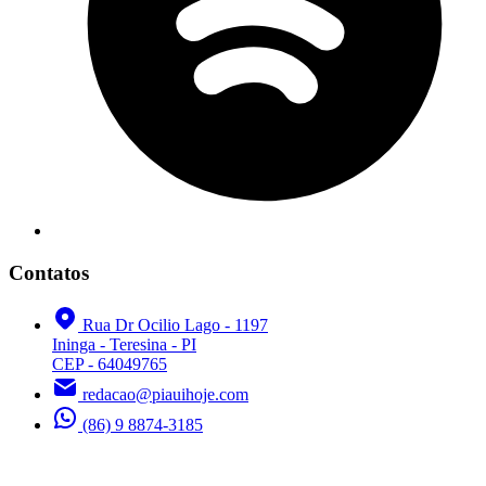
Contatos
Rua Dr Ocilio Lago - 1197
Ininga - Teresina - PI
CEP - 64049765
redacao@piauihoje.com
(86) 9 8874-3185