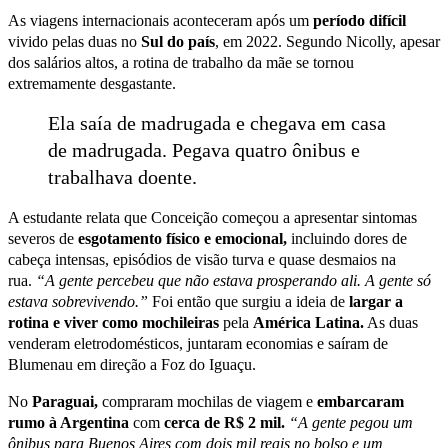
As viagens internacionais aconteceram após um
período difícil
vivido pelas duas no
Sul do país
, em 2022. Segundo Nicolly, apesar
dos salários altos, a rotina de trabalho da mãe se tornou
extremamente desgastante.
Ela saía de madrugada e chegava em casa
de madrugada. Pegava quatro ônibus e
trabalhava doente.
A estudante relata que Conceição começou a apresentar sintomas
severos de
esgotamento físico e emocional,
incluindo dores de
cabeça intensas, episódios de visão turva e quase desmaios na
rua.
“A gente percebeu que não estava prosperando ali. A gente só
estava sobrevivendo.”
Foi então que surgiu a ideia de
largar a
rotina e viver como mochileiras
pela
América Latina.
As duas
venderam eletrodomésticos, juntaram economias e saíram de
Blumenau em direção a Foz do Iguaçu.
No
Paraguai,
compraram mochilas de viagem e
embarcaram
rumo à Argentina
com
cerca de R$ 2 mil.
“A gente pegou um
ônibus para Buenos Aires com dois mil reais no bolso e um