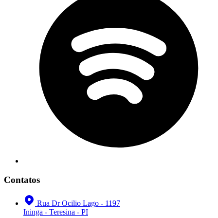
Contatos
Rua Dr Ocilio Lago - 1197
Ininga - Teresina - PI