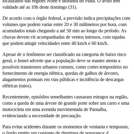
localizados nas regiões Norte e litorânea do Piauí. O aviso tem
validade até as 10h deste domingo (31).
De acordo com o órgão federal, a previsão indica precipitações com
volumes que podem variar entre 20 e 30 milímetros por hora, com
acumulados totais chegando a até 50 mm ao longo do período. As
chuvas devem vir acompanhadas de ventos intensos, com rajadas
que podem atingir velocidades entre 40 km/h e 60 km/h.
Apesar de o fenômeno ser classificado na categoria de baixo risco
geral, o Inmet adverte que a população deve se manter atenta a
possíveis transtornos urbanos comuns, como cortes temporários no
fornecimento de energia elétrica, quedas de galhos de árvores,
alagamentos pontuais em vias públicas e incidência de descargas
elétricas (raios).
Recentemente, episódios semelhantes causaram estragos na região,
como a queda de uma árvore de grande porte sobre um carro e uma
motocicleta em uma avenida movimentada de Parnaíba,
evidenciando a necessidade de precaução.
Para evitar acidentes durante os momentos de ventania e temporais,
o órgão emitiu um conjunto de diretrizes de segurança: é