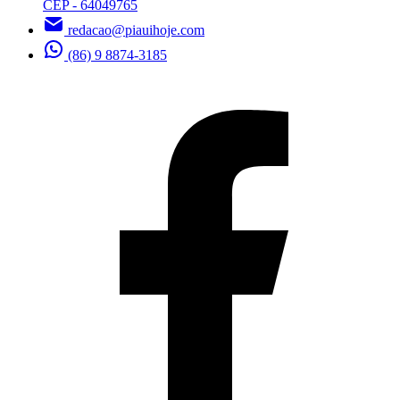
CEP - 64049765
redacao@piauihoje.com
(86) 9 8874-3185