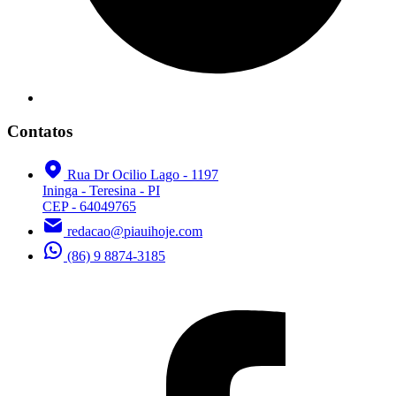
Contatos
Rua Dr Ocilio Lago - 1197
Ininga - Teresina - PI
CEP - 64049765
redacao@piauihoje.com
(86) 9 8874-3185