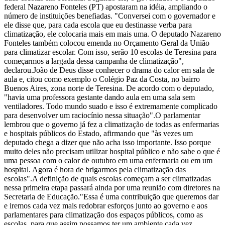
federal Nazareno Fonteles (PT) apostaram na idéia, ampliando o
número de instituições benefiadas. "Conversei com o governador e
ele disse que, para cada escola que eu destinasse verba para
climatização, ele colocaria mais em mais uma. O deputado Nazareno
Fonteles também colocou emenda no Orçamento Geral da União
para climatizar escolar. Com isso, serão 10 escolas de Teresina para
começarmos a largada dessa campanha de climatização",
declarou.João de Deus disse conhecer o drama do calor em sala de
aula e, citou como exemplo o Colégio Paz da Costa, no bairro
Buenos Aires, zona norte de Teresina. De acordo com o deputado,
"havia uma professora gestante dando aula em uma sala sem
ventiladores. Todo mundo suado e isso é extremamente complicado
para desenvolver um raciocínio nessa situação".O parlamentar
lembrou que o governo já fez a climatização de todas as enfermarias
e hospitais públicos do Estado, afirmando que "às vezes um
deputado chega a dizer que não acha isso importante. Isso porque
muito deles não precisam utilizar hospital público e não sabe o que é
uma pessoa com o calor de outubro em uma enfermaria ou em um
hospital. Agora é hora de brigarmos pela climatização das
escolas".A definição de quais escolas começam a ser climatizadas
nessa primeira etapa passará ainda por uma reunião com diretores na
Secretaria de Educação."Essa é uma contribuição que queremos dar
e iremos cada vez mais redobrar esforços junto ao governo e aos
parlamentares para climatização dos espaços públicos, como as
escolas, para que assim possamos ter um ambiente cada vez