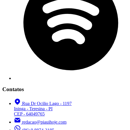
Contatos
Rua Dr Ocilio Lago - 1197
Ininga - Teresina - PI
CEP - 64049765
redacao@piauihoje.com