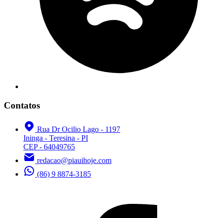
Contatos
Rua Dr Ocilio Lago - 1197
Ininga - Teresina - PI
CEP - 64049765
redacao@piauihoje.com
(86) 9 8874-3185