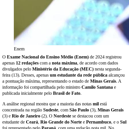
Enem
O
Exame Nacional do Ensino Médio (Enem)
de 2024 registrou
apenas
12 redações
com a
nota máxima
, de acordo com dados
divulgados pelo
Ministério da Educação (MEC)
nesta segunda-
feira (13). Desses, apenas
um estudante da rede pública
alcançou
a pontuação máxima, representando o estado de
Minas Gerais
. A
informação foi compartilhada pelo ministro
Camilo Santana
e
publicada inicialmente pelo
Brasil de Fato
.
A análise regional mostra que a maioria das notas
mil
está
concentrada na região
Sudeste
, com
São Paulo
(3),
Minas Gerais
(3) e
Rio de Janeiro
(2). O
Nordeste
se destacou com um
estudante de
Ceará
,
Rio Grande do Norte
e
Pernambuco
, e o
Sul
foi representado pelo
Paraná
, com uma redação nota mil. No