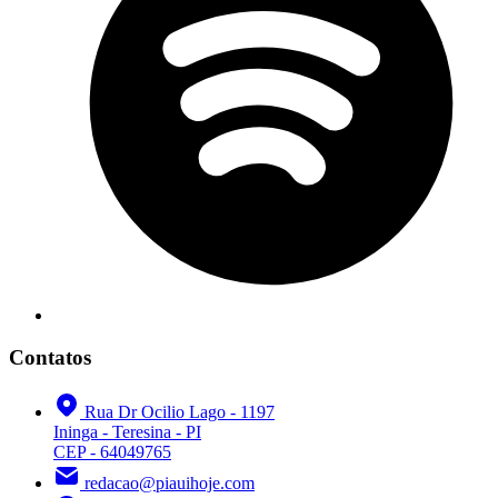
Contatos
Rua Dr Ocilio Lago - 1197
Ininga - Teresina - PI
CEP - 64049765
redacao@piauihoje.com