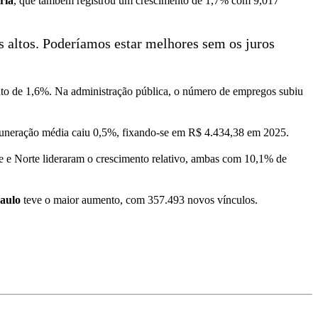
ria
, que também registrou um crescimento de 1,7% com 9,017
altos. Poderíamos estar melhores sem os juros
nto de 1,6%. Na administração pública, o número de empregos subiu
uneração média caiu 0,5%, fixando-se em R$ 4.434,38 em 2025.
e e Norte lideraram o crescimento relativo, ambas com 10,1% de
aulo
teve o maior aumento, com 357.493 novos vínculos.