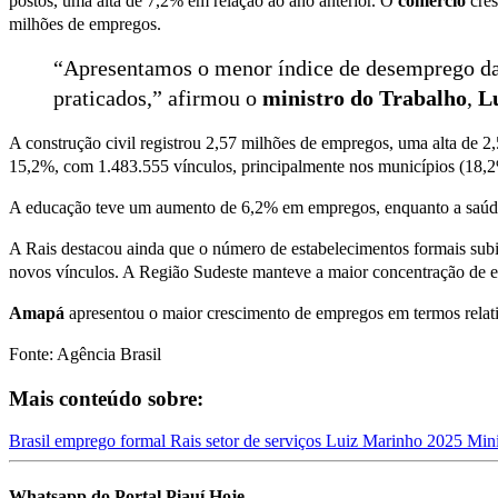
postos, uma alta de 7,2% em relação ao ano anterior. O
comércio
cres
milhões de empregos.
“Apresentamos o menor índice de desemprego da 
praticados,” afirmou o
ministro do Trabalho
,
L
A construção civil registrou 2,57 milhões de empregos, uma alta de
15,2%, com 1.483.555 vínculos, principalmente nos municípios (18,2
A educação teve um aumento de 6,2% em empregos, enquanto a saúd
A Rais destacou ainda que o número de estabelecimentos formais subi
novos vínculos. A Região Sudeste manteve a maior concentração de 
Amapá
apresentou o maior crescimento de empregos em termos relati
Fonte: Agência Brasil
Mais conteúdo sobre:
Brasil
emprego formal
Rais
setor de serviços
Luiz Marinho
2025
Mini
Whatsapp do Portal Piauí Hoje