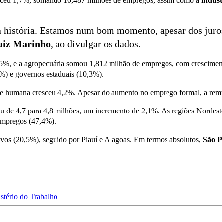
ceu 1,7%, somando 10,487 milhões de empregos, assim como a
indúst
história. Estamos num bom momento, apesar dos juros 
uiz Marinho
, ao divulgar os dados.
 2,5%, e a agropecuária somou 1,812 milhão de empregos, com crescime
%) e governos estaduais (10,3%).
e humana cresceu 4,2%. Apesar do aumento no emprego formal, a rem
u de 4,7 para 4,8 milhões, um incremento de 2,1%. As regiões Nordest
empregos (47,4%).
vos (20,5%), seguido por Piauí e Alagoas. Em termos absolutos,
São P
stério do Trabalho