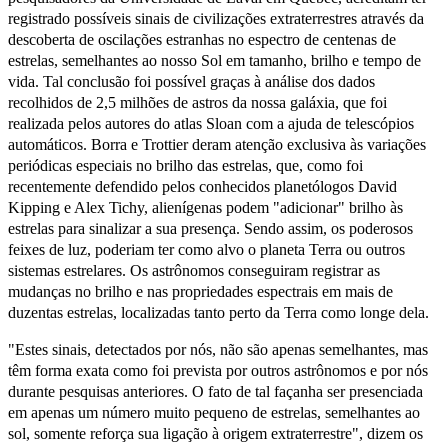
registrado possíveis sinais de civilizações extraterrestres através da
descoberta de oscilações estranhas no espectro de centenas de
estrelas, semelhantes ao nosso Sol em tamanho, brilho e tempo de
vida. Tal conclusão foi possível graças à análise dos dados
recolhidos de 2,5 milhões de astros da nossa galáxia, que foi
realizada pelos autores do atlas Sloan com a ajuda de telescópios
automáticos. Borra e Trottier deram atenção exclusiva às variações
periódicas especiais no brilho das estrelas, que, como foi
recentemente defendido pelos conhecidos planetólogos David
Kipping e Alex Tichy, alienígenas podem "adicionar" brilho às
estrelas para sinalizar a sua presença. Sendo assim, os poderosos
feixes de luz, poderiam ter como alvo o planeta Terra ou outros
sistemas estrelares. Os astrônomos conseguiram registrar as
mudanças no brilho e nas propriedades espectrais em mais de
duzentas estrelas, localizadas tanto perto da Terra como longe dela.
"Estes sinais, detectados por nós, não são apenas semelhantes, mas
têm forma exata como foi prevista por outros astrônomos e por nós
durante pesquisas anteriores. O fato de tal façanha ser presenciada
em apenas um número muito pequeno de estrelas, semelhantes ao
sol, somente reforça sua ligação à origem extraterrestre", dizem os