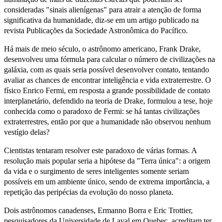
consideradas "sinais alienígenas" para atrair a atenção de forma
significativa da humanidade, diz-se em um artigo publicado na
revista Publicações da Sociedade Astronômica do Pacífico.
Há mais de meio século, o astrônomo americano, Frank Drake,
desenvolveu uma fórmula para calcular o número de civilizações na
galáxia, com as quais seria possível desenvolver contato, tentando
avaliar as chances de encontrar inteligência e vida extraterrestre. O
físico Enrico Fermi, em resposta a grande possibilidade de contato
interplanetário, defendido na teoria de Drake, formulou a tese, hoje
conhecida como o paradoxo de Fermi: se há tantas civilizações
extraterrestres, então por que a humanidade não observou nenhum
vestígio delas?
Cientistas tentaram resolver este paradoxo de várias formas. A
resolução mais popular seria a hipótese da "Terra única": a origem
da vida e o surgimento de seres inteligentes somente seriam
possíveis em um ambiente único, sendo de extrema importância, a
repetição das peripécias da evolução do nosso planeta.
Dois astrônomos canadenses, Ermanno Borra e Eric Trottier,
pesquisadores da Universidade de Laval em Quebec, acreditam ter