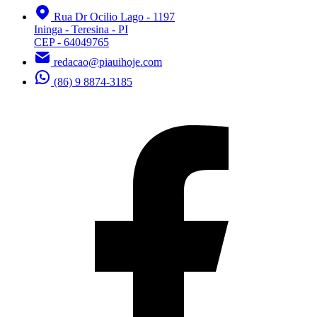
Rua Dr Ocilio Lago - 1197
Ininga - Teresina - PI
CEP - 64049765
redacao@piauihoje.com
(86) 9 8874-3185