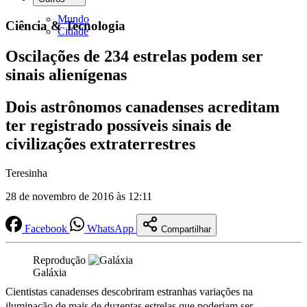
Mundo
Ciência & Tecnologia
Cidade
Oscilações de 234 estrelas podem ser
sinais alienígenas
Dois astrônomos canadenses acreditam
ter registrado possíveis sinais de
civilizações extraterrestres
Teresinha
28 de novembro de 2016 às 12:11
Facebook
WhatsApp
Compartilhar
Reprodução
Galáxia
Cientistas canadenses descobriram estranhas variações na
iluminação de mais de duzentas estrelas que poderiam ser