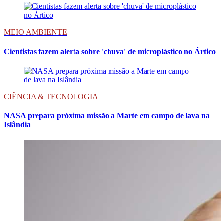
MEIO AMBIENTE
Cientistas fazem alerta sobre 'chuva' de microplástico no Ártico
CIÊNCIA & TECNOLOGIA
NASA prepara próxima missão a Marte em campo de lava na
Islândia