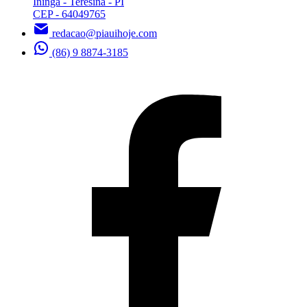
Ininga - Teresina - PI
CEP - 64049765
redacao@piauihoje.com
(86) 9 8874-3185