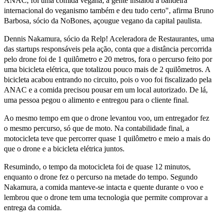
ANAC, foi uma comida vegana, a gente instalou a bandeira
internacional do veganismo também e deu tudo certo", afirma Bruno
Barbosa, sócio da NoBones, açougue vegano da capital paulista.
Dennis Nakamura, sócio da Relp! Aceleradora de Restaurantes, uma
das startups responsáveis pela ação, conta que a distância percorrida
pelo drone foi de 1 quilômetro e 20 metros, fora o percurso feito por
uma bicicleta elétrica, que totalizou pouco mais de 2 quilômetros. A
bicicleta acabou entrando no circuito, pois o voo foi fiscalizado pela
ANAC e a comida precisou pousar em um local autorizado. De lá,
uma pessoa pegou o alimento e entregou para o cliente final.
Ao mesmo tempo em que o drone levantou voo, um entregador fez
o mesmo percurso, só que de moto. Na contabilidade final, a
motocicleta teve que percorrer quase 1 quilômetro e meio a mais do
que o drone e a bicicleta elétrica juntos.
Resumindo, o tempo da motocicleta foi de quase 12 minutos,
enquanto o drone fez o percurso na metade do tempo. Segundo
Nakamura, a comida manteve-se intacta e quente durante o voo e
lembrou que o drone tem uma tecnologia que permite comprovar a
entrega da comida.