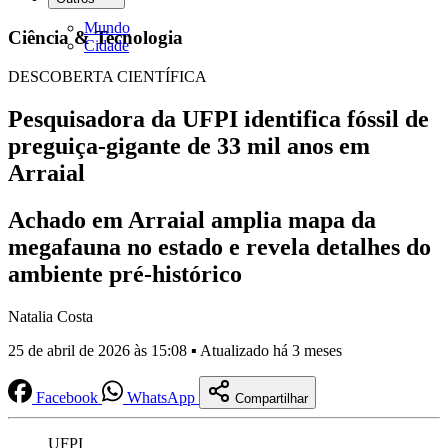
Mundo
Ciência & Tecnologia
Cidade
DESCOBERTA CIENTÍFICA
Pesquisadora da UFPI identifica fóssil de
preguiça-gigante de 33 mil anos em
Arraial
Achado em Arraial amplia mapa da
megafauna no estado e revela detalhes do
ambiente pré-histórico
Natalia Costa
25 de abril de 2026 às 15:08 ▪ Atualizado há 3 meses
Facebook
WhatsApp
Compartilhar
UFPI