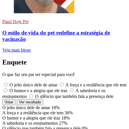
Piauí Hoje Pet
O estilo de vida do pet redefine a estratégia de
vacinação
Veja mais blogs
Enquete
O que faz seu pai ser especial para você
O jeito único dele de amar
A força e a resiliência que ele tem
O humor e a alegria que ele traz
A sabedoria e os
ensinamentos
O silêncio que também fala a presença dele
Votar
Ver resultado
O jeito único dele de amar
18%
A força e a resiliência que ele tem
36%
O humor e a alegria que ele traz
18%
A sabedoria e os ensinamentos
27%
O silêncio que também fala a presença dele
0%