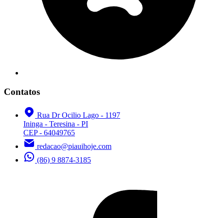
Contatos
Rua Dr Ocilio Lago - 1197
Ininga - Teresina - PI
CEP - 64049765
redacao@piauihoje.com
(86) 9 8874-3185