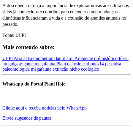
A descoberta reforça a importância de explorar novas áreas fora dos
sítios já conhecidos e contribui para entender como mudanças
climáticas influenciaram a vida e a extinção de grandes animais no
passado.
Fonte: UFPI
Mais conteúdo sobre:
UFPI
Arraial
Eremotherium laurillardi
Ambiente pré-histórico
fóssil
preguiça-gigante
megafauna Piauí
datação carbono-14
pesquisa
paleontológica
megafauna extinção
nicho ecológico
Whatsapp do Portal Piauí Hoje
Clique aqui e receba notícias pelo WhatsApp
Envie sugestões de pautas