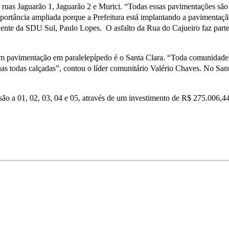
 ruas Jaguarão 1, Jaguarão 2 e Murici. “Todas essas pavimentações são
rtância ampliada porque a Prefeitura está implantando a pavimentação as
dente da SDU Sul, Paulo Lopes. O asfalto da Rua do Cajueiro faz part
em pavimentação em paralelepípedo é o Santa Clara. “Toda comunidade 
as todas calçadas”, contou o líder comunitário Valério Chaves. No Sa
são a 01, 02, 03, 04 e 05, através de um investimento de R$ 275.006,44