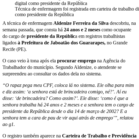
Técnica de enfermagem foi registrada em carteira de trabalho di
como presidente da República
A técnica de enfermagem
Aldenize
Ferreira
da
Silva
descobriu, na
semana passada, que consta há
24 anos e 2 meses
como ocupante
do cargo de
presidente da Repúblic
a em registros trabalhistas
ligados
à Prefeitura de Jaboatão dos Guararapes,
no Grande
Recife (PE).
O caso veio à tona após ela
procurar
emprego
na Agência do
Trabalhador do município. Segundo Aldenize, o atendente se
surpreendeu ao consultar os dados dela no sistema.
“O rapaz pega meu CPF, coloca lá no sistema. Ele olha para mim
e diz assim: ‘a senhora está de brincadeira comigo, né?’. Aí eu
disse: ‘de brincadeira? Como assim?’. Ele disse: ‘como é que a
senhora trabalha há 24 anos e 2 meses e a senhora tem o cargo de
presidente da República desde o dia 14 de março de 2002? E a
senhora tem a cara de pau de vir aqui atrás de emprego’”, relatou
ao g1.
O registro também aparece na
Carteira de Trabalho e Previdência