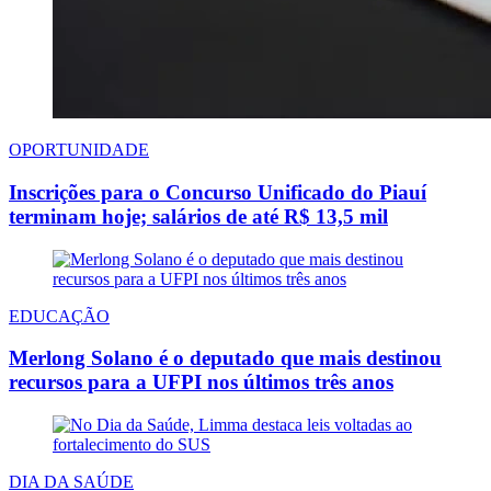
OPORTUNIDADE
Inscrições para o Concurso Unificado do Piauí
terminam hoje; salários de até R$ 13,5 mil
EDUCAÇÃO
Merlong Solano é o deputado que mais destinou
recursos para a UFPI nos últimos três anos
DIA DA SAÚDE