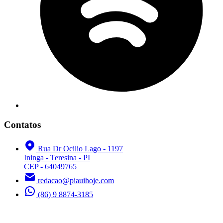
Contatos
Rua Dr Ocilio Lago - 1197
Ininga - Teresina - PI
CEP - 64049765
redacao@piauihoje.com
(86) 9 8874-3185