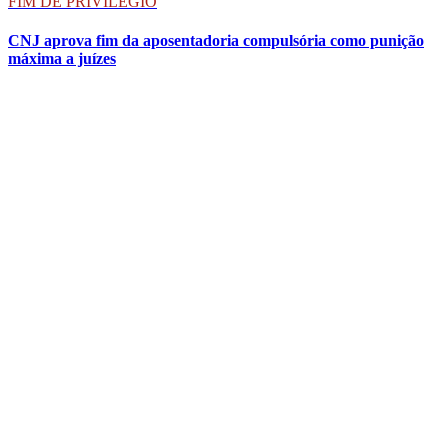
FIM DE PRIVILÉGIO
CNJ aprova fim da aposentadoria compulsória como punição
máxima a juízes