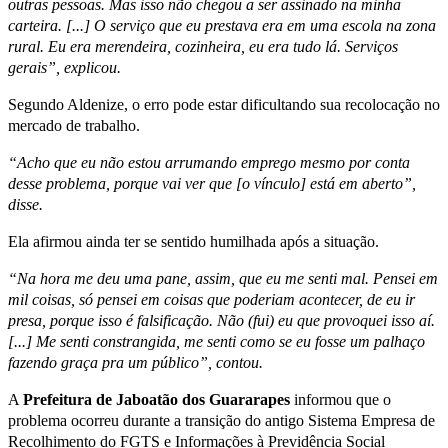
outras pessoas. Mas isso não chegou a ser assinado na minha
carteira. [...] O serviço que eu prestava era em uma escola na zona
rural. Eu era merendeira, cozinheira, eu era tudo lá. Serviços
gerais”, explicou.
Segundo Aldenize, o erro pode estar dificultando sua recolocação no
mercado de trabalho.
“Acho que eu não estou arrumando emprego mesmo por conta
desse problema, porque vai ver que [o vínculo] está em aberto”,
disse.
Ela afirmou ainda ter se sentido humilhada após a situação.
“Na hora me deu uma pane, assim, que eu me senti mal. Pensei em
mil coisas, só pensei em coisas que poderiam acontecer, de eu ir
presa, porque isso é falsificação. Não (fui) eu que provoquei isso aí.
[...] Me senti constrangida, me senti como se eu fosse um palhaço
fazendo graça pra um público”, contou.
A
Prefeitura de Jaboatão dos Guararapes
informou que o
problema ocorreu durante a transição do antigo Sistema Empresa de
Recolhimento do FGTS e Informações à Previdência Social