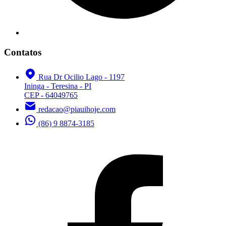
Contatos
Rua Dr Ocilio Lago - 1197
Ininga - Teresina - PI
CEP - 64049765
redacao@piauihoje.com
(86) 9 8874-3185