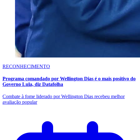
RECONHECIMENTO
Programa comandado por Wellington Dias é o mais positivo do
Governo Lula, diz Datafolha
Combate à fome liderado por Wellington Dias recebeu melhor
avaliação popular