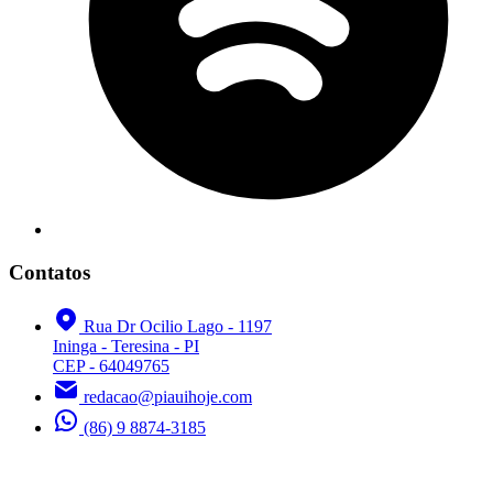
Contatos
Rua Dr Ocilio Lago - 1197
Ininga - Teresina - PI
CEP - 64049765
redacao@piauihoje.com
(86) 9 8874-3185