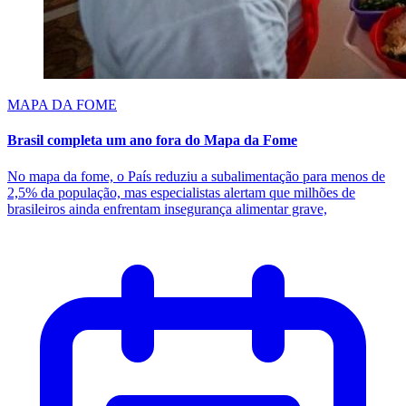
MAPA DA FOME
Brasil completa um ano fora do Mapa da Fome
No mapa da fome, o País reduziu a subalimentação para menos de
2,5% da população, mas especialistas alertam que milhões de
brasileiros ainda enfrentam insegurança alimentar grave,