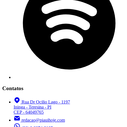
Contatos
Rua Dr Ocilio Lago - 1197
Ininga - Teresina - PI
CEP - 64049765
redacao@piauihoje.com