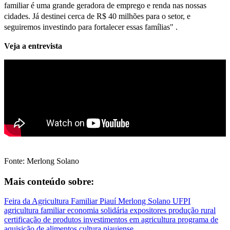
familiar é uma grande geradora de emprego e renda nas nossas
cidades. Já destinei cerca de R$ 40 milhões para o setor, e
seguiremos investindo para fortalecer essas famílias" .
Veja a entrevista
Fonte: Merlong Solano
Mais conteúdo sobre:
Feira da Agricultura Familiar
Piauí
Merlong Solano
UFPI
agricultura familiar
economia solidária
expositores
produção rural
certificação de produtos
investimentos em agricultura
programa de
aquisição de alimentos
cultura piauiense