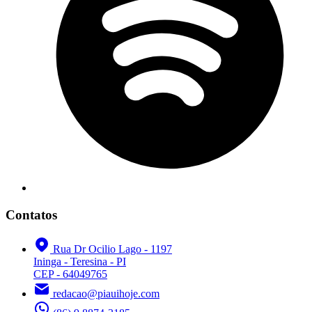
Contatos
Rua Dr Ocilio Lago - 1197
Ininga - Teresina - PI
CEP - 64049765
redacao@piauihoje.com