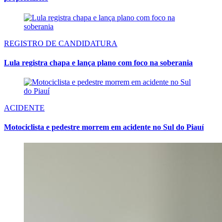
REGISTRO DE CANDIDATURA
Lula registra chapa e lança plano com foco na soberania
ACIDENTE
Motociclista e pedestre morrem em acidente no Sul do Piauí