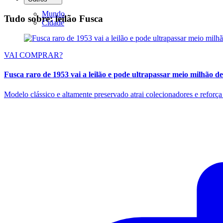
Mundo
Tudo sobre: leilão Fusca
Cidade
VAI COMPRAR?
Fusca raro de 1953 vai a leilão e pode ultrapassar meio milhão de
Modelo clássico e altamente preservado atrai colecionadores e reforç