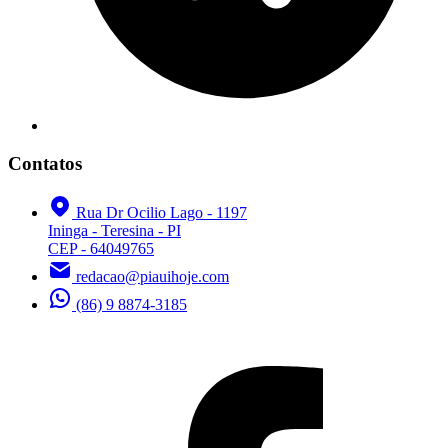
Contatos
Rua Dr Ocilio Lago - 1197
Ininga - Teresina - PI
CEP - 64049765
redacao@piauihoje.com
(86) 9 8874-3185