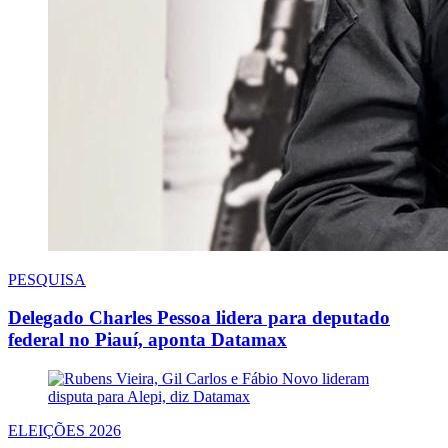
PESQUISA
Delegado Charles Pessoa lidera para deputado
federal no Piauí, aponta Datamax
ELEIÇÕES 2026