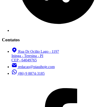
Contatos
Rua Dr Ocilio Lago - 1197
Ininga - Teresina - PI
CEP - 64049765
redacao@piauihoje.com
(86) 9 8874-3185