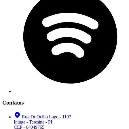
Contatos
Rua Dr Ocilio Lago - 1197
Ininga - Teresina - PI
CEP - 64049765