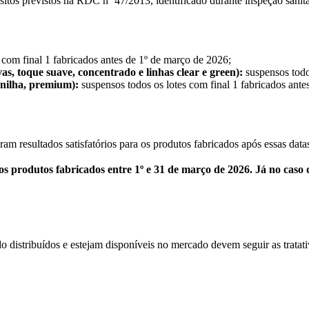
os previstos na RDC nº 47/2013, identificado durante inspeção sanitári
 com final 1 fabricados antes de 1º de março de 2026;
as, toque suave, concentrado e linhas clear e green):
suspensos todo
unilha, premium):
suspensos todos os lotes com final 1 fabricados antes
m resultados satisfatórios para os produtos fabricados após essas datas
os produtos fabricados entre 1º e 31 de março de 2026. Já no caso
do distribuídos e estejam disponíveis no mercado devem seguir as trat