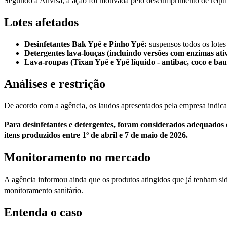
Segundo a Anvisa, a ação foi motivada pelo descumprimento de requisit
Lotes afetados
Desinfetantes Bak Ypê e Pinho Ypê:
suspensos todos os lotes
Detergentes lava-louças (incluindo versões com enzimas ativ
Lava-roupas (Tixan Ypê e Ypê líquido - antibac, coco e ba
Análises e restrição
De acordo com a agência, os laudos apresentados pela empresa indicara
Para desinfetantes e detergentes, foram considerados adequados 
itens produzidos entre 1º de abril e 7 de maio de 2026.
Monitoramento no mercado
A agência informou ainda que os produtos atingidos que já tenham si
monitoramento sanitário.
Entenda o caso