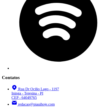
Contatos
Rua Dr Ocilio Lago - 1197
Ininga - Teresina - PI
CEP - 64049765
redacao@piauihoje.com