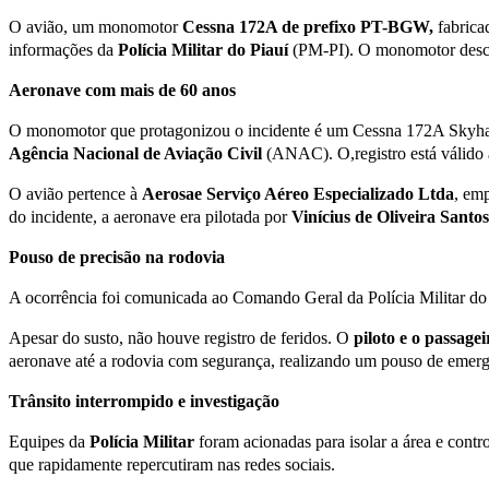
O avião, um monomotor
Cessna 172A de prefixo PT-BGW,
fabrica
informações da
Polícia Militar do Piauí
(PM-PI). O monomotor descol
Aeronave com mais de 60 anos
O monomotor que protagonizou o incidente é um Cessna 172A Skyhawk,
Agência Nacional de Aviação Civil
(ANAC). O,registro está válido 
O avião pertence à
Aerosae Serviço Aéreo Especializado
Ltda
, em
do incidente, a aeronave era pilotada por
Vinícius de Oliveira Santos
Pouso de precisão na rodovia
A ocorrência foi comunicada ao Comando Geral da Polícia Militar do
Apesar do susto, não houve registro de feridos. O
piloto e o passagei
aeronave até a rodovia com segurança, realizando um pouso de emerg
Trânsito interrompido e investigação
Equipes da
Polícia Militar
foram acionadas para isolar a área e contr
que rapidamente repercutiram nas redes sociais.