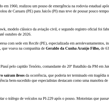
do em 1960, realizou um pouso de emergência na rodovia estadual após
ou de Caruaru (PE) para Jaicós (PI) mas teve de pousar pouco tempo a
 modelo clássico da aviação civil, e segundo registro oficial foi fa
até outubro de 2026.
presa com sede em Recife (PE), especializada em aerolevantamentos, i
, que voava na companhia de
Geraldo da Cunha Araújo Filho,
de 63
 Piauí pelo capitão Tenório, comandante do 20º Batalhão da PM em Jai
ro saíram ilesos
da ocorrência, que poderia ter terminado em tragédia 
ência bem-sucedido que especialistas destacam como uma manobra de p
olar o tráfego de veículos na PI-229 após o pouso. Motoristas que passa