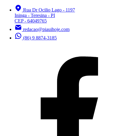
Rua Dr Ocilio Lago - 1197
Ininga - Teresina - PI
CEP - 64049765
redacao@piauihoje.com
(86) 9 8874-3185