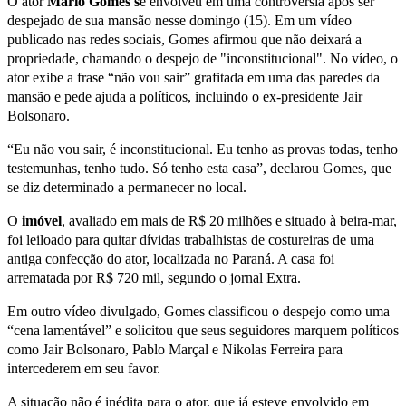
O ator
Mário Gomes s
e envolveu em uma controvérsia após ser
despejado de sua mansão nesse domingo (15). Em um vídeo
publicado nas redes sociais, Gomes afirmou que não deixará a
propriedade, chamando o despejo de "inconstitucional". No vídeo, o
ator exibe a frase “não vou sair” grafitada em uma das paredes da
mansão e pede ajuda a políticos, incluindo o ex-presidente Jair
Bolsonaro.
“Eu não vou sair, é inconstitucional. Eu tenho as provas todas, tenho
testemunhas, tenho tudo. Só tenho esta casa”, declarou Gomes, que
se diz determinado a permanecer no local.
O
imóvel
, avaliado em mais de R$ 20 milhões e situado à beira-mar,
foi leiloado para quitar dívidas trabalhistas de costureiras de uma
antiga confecção do ator, localizada no Paraná. A casa foi
arrematada por R$ 720 mil, segundo o jornal Extra.
Em outro vídeo divulgado, Gomes classificou o despejo como uma
“cena lamentável” e solicitou que seus seguidores marquem políticos
como Jair Bolsonaro, Pablo Marçal e Nikolas Ferreira para
intercederem em seu favor.
A situação não é inédita para o ator, que já esteve envolvido em