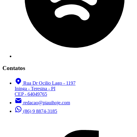
Contatos
Rua Dr Ocilio Lago - 1197
Ininga - Teresina - PI
CEP - 64049765
redacao@piauihoje.com
(86) 9 8874-3185