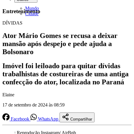
Mundo
Entretenimento
Cidade
DÍVIDAS
Ator Mário Gomes se recusa a deixar
mansão após despejo e pede ajuda a
Bolsonaro
Imóvel foi leiloado para quitar dívidas
trabalhistas de costureiras de uma antiga
confecção do ator, localizada no Paraná
Elaine
17 de setembro de 2024 às 08:59
Facebook
WhatsApp
Compartilhar
: Reprodução Instagram/ AirBnb