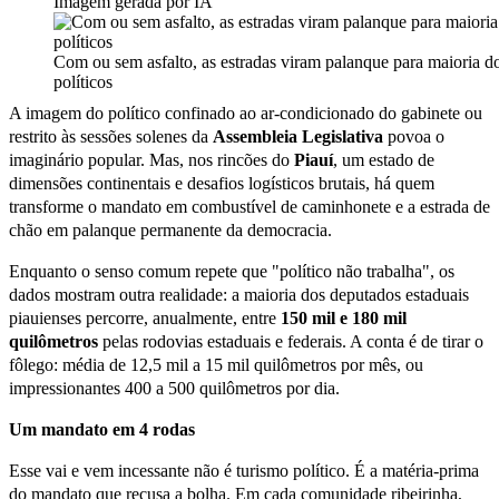
Imagem gerada por IA
Com ou sem asfalto, as estradas viram palanque para maioria d
políticos
A imagem do político confinado ao ar-condicionado do gabinete ou
restrito às sessões solenes da
Assembleia Legislativa
povoa o
imaginário popular. Mas, nos rincões do
Piauí
, um estado de
dimensões continentais e desafios logísticos brutais, há quem
transforme o mandato em combustível de caminhonete e a estrada de
chão em palanque permanente da democracia.
Enquanto o senso comum repete que "político não trabalha", os
dados mostram outra realidade: a maioria dos deputados estaduais
piauienses percorre, anualmente, entre
150 mil e 180 mil
quilômetros
pelas rodovias estaduais e federais. A conta é de tirar o
fôlego: média de 12,5 mil a 15 mil quilômetros por mês, ou
impressionantes 400 a 500 quilômetros por dia.
Um mandato em 4 rodas
Esse vai e vem incessante não é turismo político. É a matéria-prima
do mandato que recusa a bolha. Em cada comunidade ribeirinha,