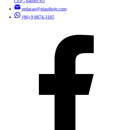
CEP - 64049765
redacao@piauihoje.com
(86) 9 8874-3185