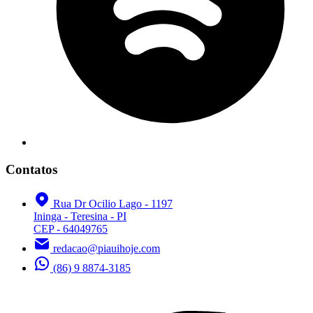
Contatos
Rua Dr Ocilio Lago - 1197
Ininga - Teresina - PI
CEP - 64049765
redacao@piauihoje.com
(86) 9 8874-3185