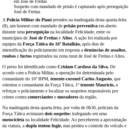
Suspeito com mandado de prisão é capturado após perseguição
José de Freitas
A
Polícia Militar do Piauí
prendeu na madrugada desta quarta-feira
(8), um homem com mandado de
prisão
preventiva
em aberto
durante uma
perseguição
na localidade Felicidade, entre os
municípios de
José de Freitas
e
Altos
. A ação foi realizada por
equipes da
Força Tática do 16º Batalhão,
após dias de
intensificação do policiamento em resposta a
denúncias
de
assaltos
,
roubos
e
furtos
registrados na zona rural de José de Freitas e Altos.
O preso foi identificado como
Crislam Cardoso da Silva.
De
acordo com a Polícia Militar, a operação foi determinada pelo
comandante do 16º BPM,
tenente-coronel Carlos Augusto
, que
orientou o comandante da Força Tática,
1º
tenente Maurício,
a
reforçar o policiamento e localizar os suspeitos responsáveis por
crimes contra
comerciantes
e
moradores
da região.
Na madrugada desta quarta-feira, por volta de 0h30, policiais da
Força Tática avistaram
dois suspeito
s trafegando em uma
motocicleta
na localidade Felicidade. Ao perceberem a aproximação
da viatura, a
dupla tentou fugir,
mas perdeu o controle do veículo e